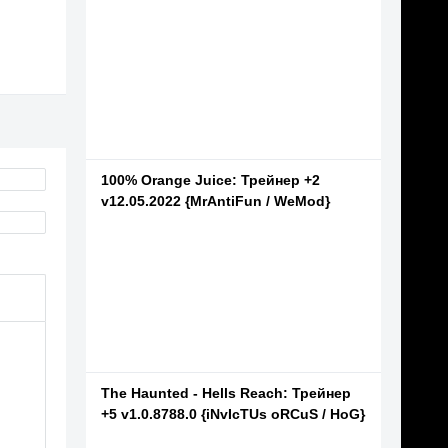
100% Orange Juice: Трейнер +2
v12.05.2022 {MrAntiFun / WeMod}
The Haunted - Hells Reach: Трейнер
+5 v1.0.8788.0 {iNvIcTUs oRCuS / HoG}