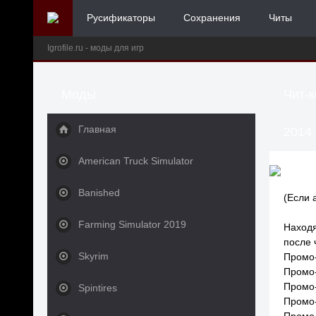
Русификаторы
Сохранения
Читы
Igrofile.ru - моды для игр
Моды
Чит-к
Главная
2014
American Truck Simulator
Banished
(Если 
Farming Simulator 2019
Находя
после 
Skyrim
Промо
Промо
Промо
Spintires
Промо