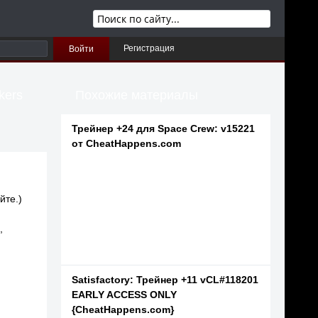
Регистрация
Войти
kers
Похожие материалы
Трейнер +24 для Space Crew: v15221
от CheatHappens.com
йте.)
,
Satisfactory: Трейнер +11 vCL#118201
EARLY ACCESS ONLY
{CheatHappens.com}