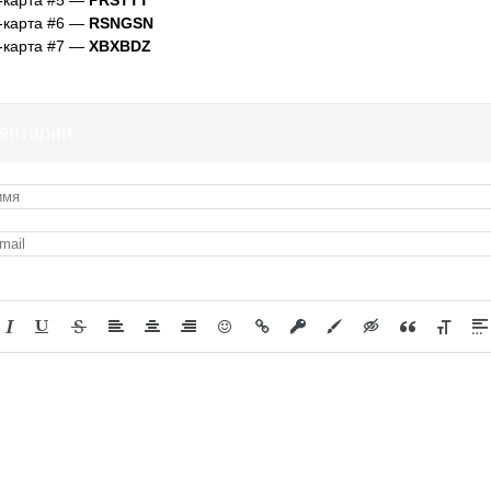
-карта #5 —
PRSTTT
-карта #6 —
RSNGSN
-карта #7 —
XBXBDZ
ентарии