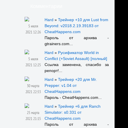
Комментарии
Hard
»
Трейнер +10 для Lust from
5 июля
Beyond: v2018.2.19.39183 от
2021 12:26
CheatHappens.com
Пароль от архива -
gtrainers.com...
Hard
»
Русификатор World in
5 июля
Conflict (+Soviet Assault) [полный]
2021 12:25
Ссылка заменена, спасибо за
репорт!...
Hard
»
Трейнер +20 для Mr.
30 марта
Prepper: v1.04 от
2021 22:53
CheatHappens.com
Пароль - CheatHappens.com...
Hard
»
Трейнер +6 для Ranch
25 марта
Simulator: s0.331 от
2021 21:15
CheatHappens.com
Пароль от архива -