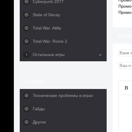
Промо
Cyberpunk 2077
Промо
Промо
State of Decay
Total War: Atilla
Комм
Total War: Rome 2
Остальные игры
Статьи
Технические проблемы в играх
Гайды
Другое