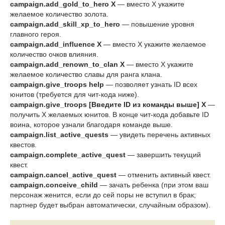
campaign.add_gold_to_hero X
— вместо X укажите
желаемое количество золота.
campaign.add_skill_xp_to_hero
— повышение уровня
главного героя.
campaign.add_influence X
— вместо X укажите желаемое
количество очков влияния.
campaign.add_renown_to_clan X
— вместо X укажите
желаемое количество славы для ранга клана.
campaign.give_troops help
— позволяет узнать ID всех
юнитов (требуется для чит-кода ниже).
campaign.give_troops [Введите ID из команды выше] X
—
получить X желаемых юнитов. В конце чит-кода добавьте ID
воина, которое узнали благодаря команде выше.
campaign.list_active_quests
— увидеть перечень активных
квестов.
campaign.complete_active_quest
— завершить текущий
квест.
campaign.cancel_active_quest
— отменить активный квест.
campaign.conceive_child
— зачать ребенка (при этом ваш
персонаж женится, если до сей поры не вступил в брак;
партнер будет выбран автоматически, случайным образом).