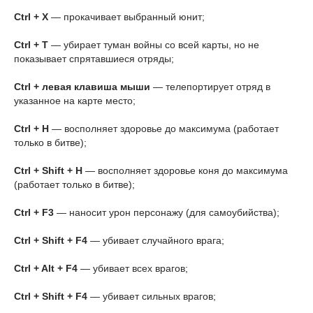
Ctrl + X
— прокачивает выбранный юнит;
Ctrl + T
— убирает туман войны со всей карты, но не
показывает спрятавшиеся отряды;
Ctrl + левая клавиша мыши
— телепортирует отряд в
указанное на карте место;
Ctrl + H
— восполняет здоровье до максимума (работает
только в битве);
Ctrl + Shift + H
— восполняет здоровье коня до максимума
(работает только в битве);
Ctrl + F3
— наносит урон персонажу (для самоубийства);
Ctrl + Shift + F4
— убивает случайного врага;
Ctrl + Alt + F4
— убивает всех врагов;
Ctrl + Shift + F4
— убивает сильных врагов;