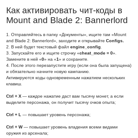
Как активировать чит-коды в
Mount and Blade 2: Bannerlord
1. Отправляйтесь в папку «Документы», ищите там «Mount
and Blade 2: Bannerlord», заходите и открывайте
Configs.
2. В ней будет текстовый файл
engine_config
.
3. Запускайте его и ищите строчку «
cheat_mode = 0
».
Замените в ней «
0
» на «
1
» и сохраните.
4. После этого перезапустите игру (если она была запущена)
и обязательно начните новую кампанию.
Активируются коды одновременным нажатием нескольких
клавиш.
Ctrl + X
— каждое нажатие даст вам тысячу монет, а если
выделите персонажа, он получит тысячу очков опыта;
Ctrl + L
— повышает уровень персонажа;
Ctrl + W
— повышает уровень владения всеми видами
оружия из арсенала;