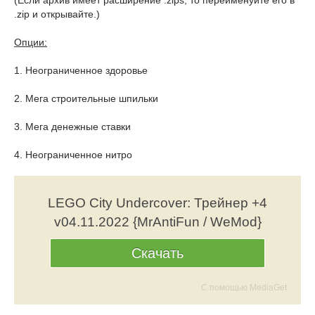
(Если архив имеет расширение .zips, то переименуйте его в
.zip и открывайте.)
Опции:
1. Неограниченное здоровье
2. Мега строительные шпильки
3. Мега денежные ставки
4. Неограниченное нитро
LEGO City Undercover: Трейнер +4
v04.11.2022 {MrAntiFun / WeMod}
Скачать
С помощью MediaGet