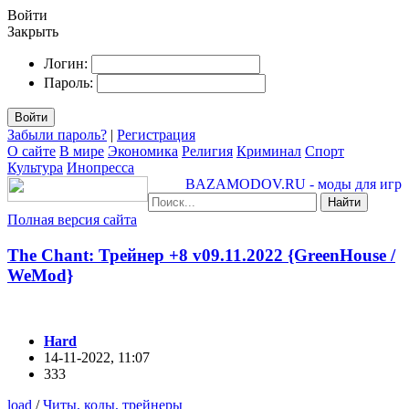
Войти
Закрыть
Логин:
Пароль:
Войти
Забыли пароль?
|
Регистрация
О сайте
В мире
Экономика
Религия
Криминал
Спорт
Культура
Инопресса
BAZAMODOV.RU - моды для игр
Найти
Полная версия сайта
The Chant: Трейнер +8 v09.11.2022 {GreenHouse /
WeMod}
Hard
14-11-2022, 11:07
333
load
/
Читы, коды, трейнеры