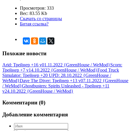
Просмотров: 333
Вес: 83.55 Kb
Скачать со страницы
Битая ссылка?
Похожие новости
Arid: Трейнер +16 v01.11.2022 {GreenHouse / WeMod}
Scorn:
Трейнер +7 v14.10.2022 {GreenHouse / WeMod}
Food Truck
Simulator: Трейнер +20 UPD: 28.10.2022 {GreenHouse /
WeMod}
Dave The Diver: Трейнер +13 v07.11.2022 {GreenHouse
/ WeMod}
Ghostbusters: Spirits Unleashed - Трейнер +11
v24.10.2022 {GreenHouse / WeMod}
Комментарии (0)
Добавление комментария