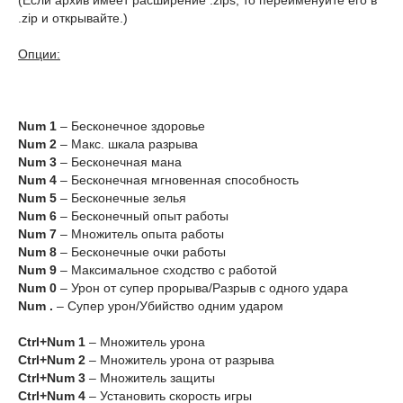
(Если архив имеет расширение .zips, то переименуйте его в
.zip и открывайте.)
Опции:
Num 1
– Бесконечное здоровье
Num 2
– Макс. шкала разрыва
Num 3
– Бесконечная мана
Num 4
– Бесконечная мгновенная способность
Num 5
– Бесконечные зелья
Num 6
– Бесконечный опыт работы
Num 7
– Множитель опыта работы
Num 8
– Бесконечные очки работы
Num 9
– Максимальное сходство с работой
Num 0
– Урон от супер прорыва/Разрыв с одного удара
Num .
– Супер урон/Убийство одним ударом
Ctrl+Num 1
– Множитель урона
Ctrl+Num 2
– Множитель урона от разрыва
Ctrl+Num 3
– Множитель защиты
Ctrl+Num 4
– Установить скорость игры