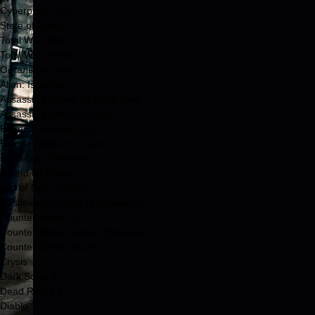
Cyberpunk 2077
State of Decay
Total War: Atilla
Total War: Rome 2
Остальные игры
Alien: Isolation
Assassin's Creed IV: Black Flag
Assassin's Creed: Rogue
Batman: Arkham City
Batman: Arkham Origins
Battlefield: Hardline
Bound by Flame
Call of Duty: Ghosts
Castlevania: Lords of Shadow 2
Counter-Strike 1.6
Counter Strike: Global Offensive
Counter Strike: Source
Crysis
Dark Souls 2
Dead Rising 3
Diablo 3