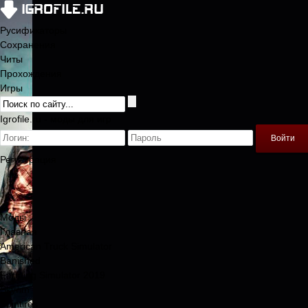
Русификаторы
Сохранения
Читы
Прохождения
Игры
Igrofile.ru - моды для игр
Войти
Регистрация
Моды
Главная
American Truck Simulator
Banished
Farming Simulator 2019
Skyrim
Spintires