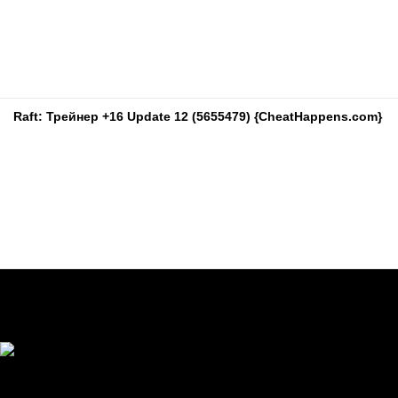
Raft: Трейнер +16 Update 12 (5655479) {CheatHappens.com}
Мы Вконтакте
Комментарии
5 июля 2021 12:26
Hard
»
Трейнер +10 для Lust from Beyond: v2018.2.19.39183 от Ch