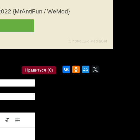
2022 {MrAntiFun / WeMod}
С помощью MediaGet
сылка?
Комментарии
Нравиться (
0
)