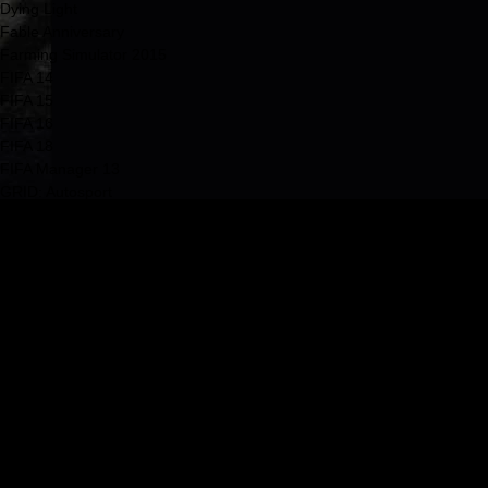
Dying Light
Fable Anniversary
Farming Simulator 2015
FIFA 14
FIFA 15
FIFA 16
FIFA 18
FIFA Manager 13
GRID: Autosport
GRID 2
Metal Gear Rising: Revengeance
Murdered: Soul Suspect
NBA 2K14
Pro Evolution Soccer 2014
Risen 3: Titan Lords
Sims 4
Starbound
The Forest
The Witcher 3: Wild Hunt
Thief 4 (2014)
Watch Dogs