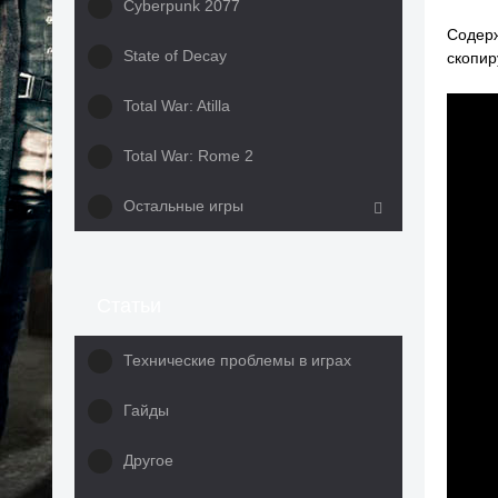
Cyberpunk 2077
Содер
State of Decay
скопир
Total War: Atilla
Total War: Rome 2
Остальные игры
Статьи
Технические проблемы в играх
Гайды
Другое