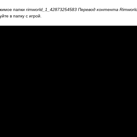
жимое папки
rimworld_1_42873254583 Перевод контента Rimworld
уйте в папку с игрой.