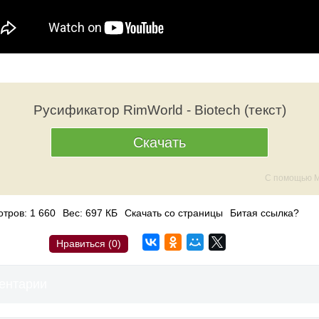
Русификатор RimWorld - Biotech (текст)
Скачать
С помощью M
тров: 1 660
Вес: 697 КБ
Скачать со страницы
Битая ссылка?
Нравиться (
0
)
ентарии