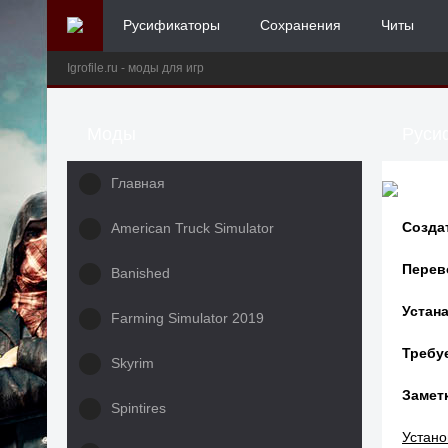
Русификаторы
Сохранения
Читы
Igrofile.ru - моды для игр
Моды
Русиф
Главная
Созда
American Truck Simulator
Перев
Banished
Устана
Farming Simulator 2019
Требу
Skyrim
Заметк
Spintires
Устано