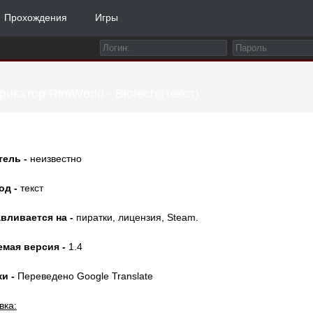
Прохождения
Игры
икатор RimWorld - Biotech (текст)
тель -
неизвестно
од -
текст
вливается на -
пиратки, лицензия, Steam.
емая версия -
1.4
и -
Переведено Google Translate
вка: