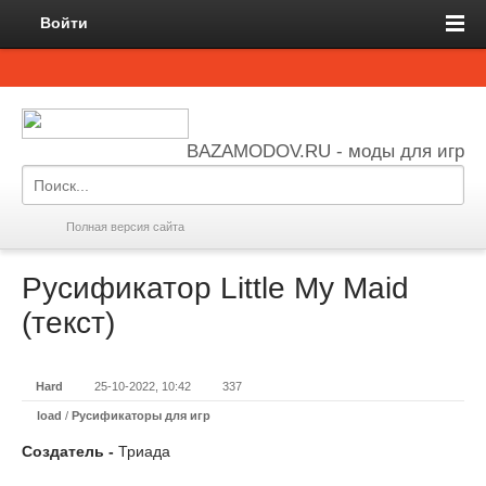
Войти
BAZAMODOV.RU - моды для игр
Полная версия сайта
Русификатор Little My Maid
(текст)
Hard
25-10-2022, 10:42
337
load
/
Русификаторы для игр
Создатель -
Триада