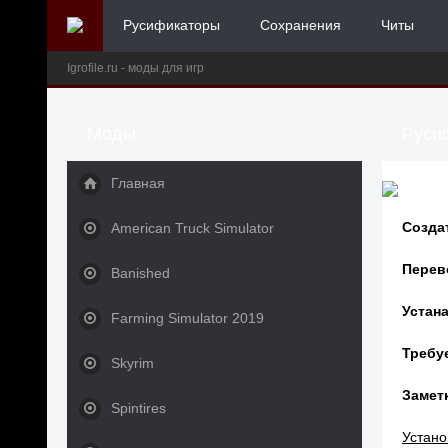
Русификаторы
Сохранения
Читы
Igrofile.ru - моды для игр
Моды
Русиф
Главная
Созда
American Truck Simulator
Перев
Banished
Устана
Farming Simulator 2019
Требу
Skyrim
Заметк
Spintires
Устано