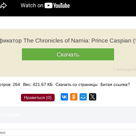
икатор The Chronicles of Narnia: Prince Caspian (
Скачать
С помощью M
тров: 264
Вес: 421.67 КБ
Скачать со страницы
Битая ссылка?
Нравиться (
0
)
ентарии