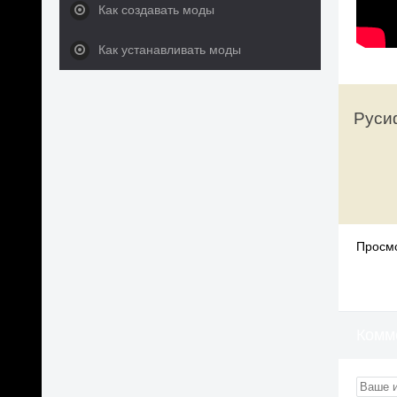
Как создавать моды
Как устанавливать моды
Русиф
Просмо
Комм