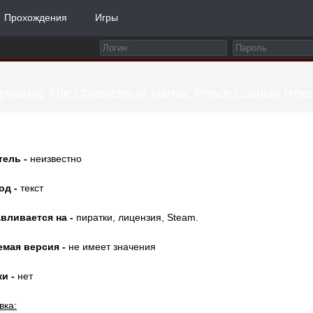
Прохождения
Игры
икатор The Chronicles of Narnia: Prince Caspian (текс
тель -
неизвестно
од -
текст
вливается на -
пиратки, лицензия, Steam.
емая версия -
не имеет значения
и -
нет
вка: