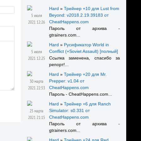
Hard
»
Трейнер +10 для Lust from
5 июля
Beyond: v2018.2.19.39183 от
2021 12:26
CheatHappens.com
Пароль от архива -
gtrainers.com...
Hard
»
Русификатор World in
5 июля
Conflict (+Soviet Assault) [полный]
2021 12:25
Ссылка заменена, спасибо за
репорт!...
Hard
»
Трейнер +20 для Mr.
30 марта
Prepper: v1.04 от
2021 22:53
CheatHappens.com
Пароль - CheatHappens.com...
Hard
»
Трейнер +6 для Ranch
25 марта
Simulator: s0.331 от
2021 21:15
CheatHappens.com
Пароль от архива -
gtrainers.com...
Hard
»
Трейнер +24 для Red