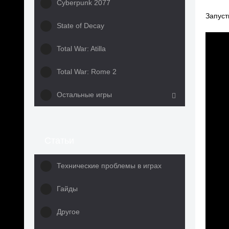
Cyberpunk 2077
Запуст
State of Decay
Total War: Atilla
Total War: Rome 2
Остальные игры
Статьи
Технические проблемы в играх
Гайды
Другое