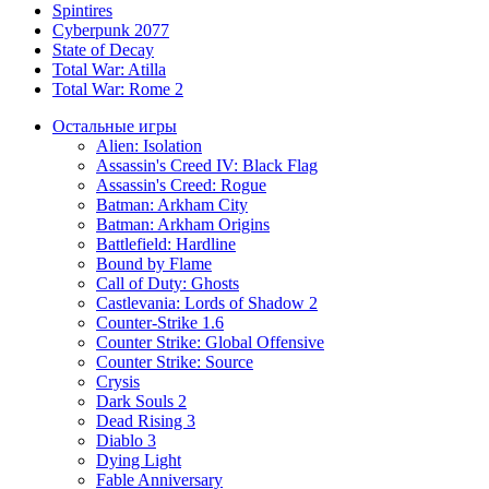
Spintires
Cyberpunk 2077
State of Decay
Total War: Atilla
Total War: Rome 2
Остальные игры
Alien: Isolation
Assassin's Creed IV: Black Flag
Assassin's Creed: Rogue
Batman: Arkham City
Batman: Arkham Origins
Battlefield: Hardline
Bound by Flame
Call of Duty: Ghosts
Castlevania: Lords of Shadow 2
Counter-Strike 1.6
Counter Strike: Global Offensive
Counter Strike: Source
Crysis
Dark Souls 2
Dead Rising 3
Diablo 3
Dying Light
Fable Anniversary