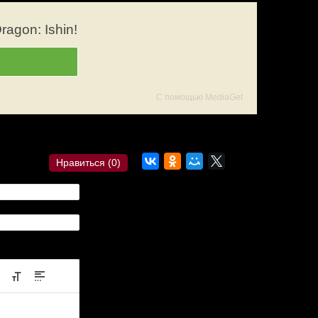
agon: Ishin!
С помощью MediaGet
сылка?
Комментарии
Нравиться (
0
)