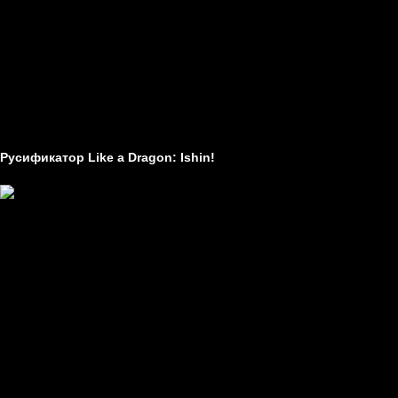
Статьи
Технические проблемы в играх
Гайды
Другое
Как создавать моды
Как устанавливать моды
Русификатор Like a Dragon: Ishin!
Создатель -
неизвестно
Перевод -
текст
Устанавливается на -
пиратки, лицензия, Steam.
Требуемая версия -
не имеет значения
Заметки -
нет