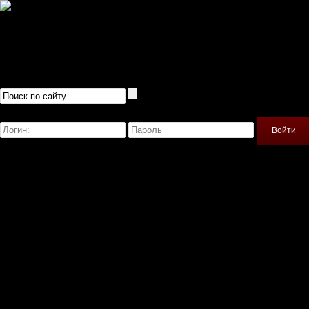
Русификаторы
Сохранения
Читы
Прохождения
Игры
Igrofile.ru - моды для игр
Войти
Регистрация
Моды
Главная
American Truck Simulator
Banished
Farming Simulator 2019
Skyrim
Spintires