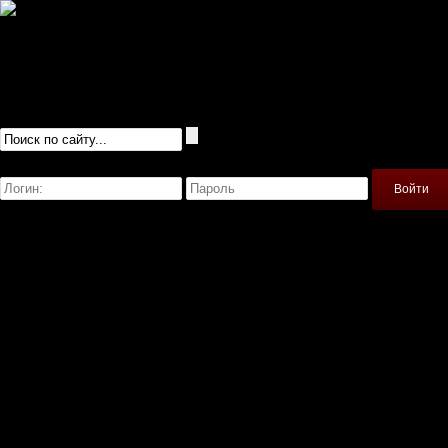
Русификаторы
Сохранения
Читы
Прохождения
Игры
Igrofile.ru - моды для игр
Войти
Регистрация
Моды
Главная
American Truck Simulator
Banished
Farming Simulator 2019
Skyrim
Spintires