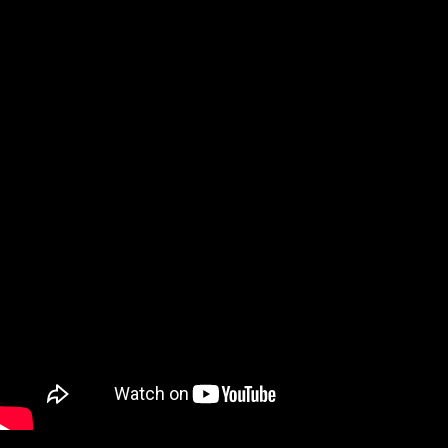
Установка:
Для скачивания понадобиться торрент клиент. Запустите установщ