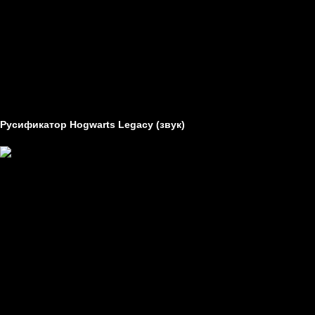
Статьи
Технические проблемы в играх
Гайды
Другое
Как создавать моды
Как устанавливать моды
Русификатор Hogwarts Legacy (звук)
Создатель -
Peter Rodgers
Перевод -
звук
Устанавливается на -
пиратки, лицензия, Steam, EGS.
Требуемая версия -
не имеет значения
Заметки -
Озвучено синтезаторами речи:Yandex, Zhenya, Tanya