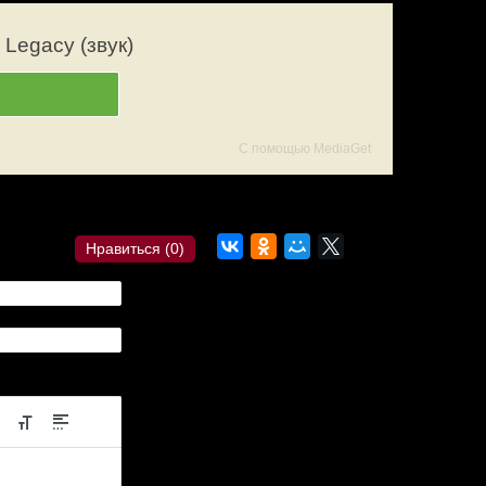
Legacy (звук)
С помощью MediaGet
лка?
Комментарии
Нравиться (
0
)