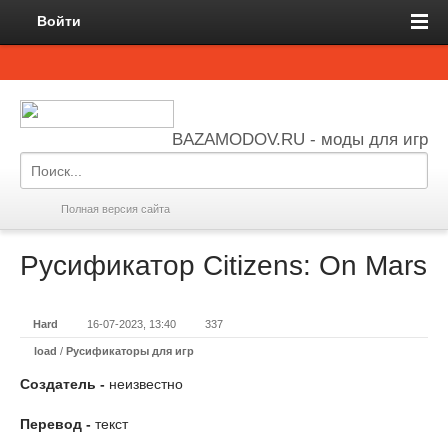
Войти
BAZAMODOV.RU - моды для игр
Полная версия сайта
Русификатор Citizens: On Mars
Hard
16-07-2023, 13:40
337
load
/
Русификаторы для игр
Создатель -
неизвестно
Перевод -
текст