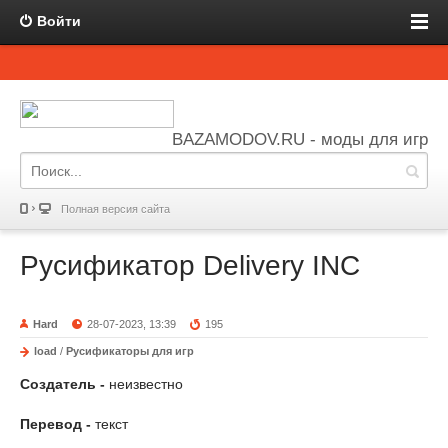
Войти
BAZAMODOV.RU - моды для игр
Полная версия сайта
Русификатор Delivery INC
Hard
28-07-2023, 13:39
195
load
/
Русификаторы для игр
Создатель -
неизвестно
Перевод -
текст