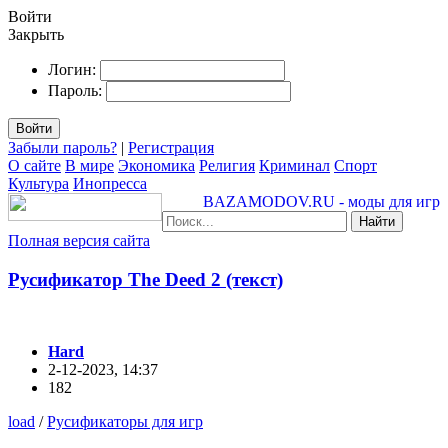
Войти
Закрыть
Логин:
Пароль:
Войти
Забыли пароль?
|
Регистрация
О сайте
В мире
Экономика
Религия
Криминал
Спорт
Культура
Инопресса
BAZAMODOV.RU - моды для игр
Найти
Полная версия сайта
Русификатор The Deed 2 (текст)
Hard
2-12-2023, 14:37
182
load
/
Русификаторы для игр