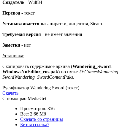
Создатель -
Wulf84
Перевод -
текст
Устанавливается на -
пиратки, лицензия, Steam.
Требуемая версия -
не имеет значения
Заметки -
нет
Установка:
Скопировать содержимое архива (
Wandering_Sword-
WindowsNoEditor_rus.pak
) по пути:
D:GamesWandering
SwordWandering_SwordContentPaks
.
Русификатор Wandering Sword (текст)
Скачать
С помощью MediaGet
Просмотров: 356
Вес: 2.66 Мб
Скачать со страницы
Битая ссылка?