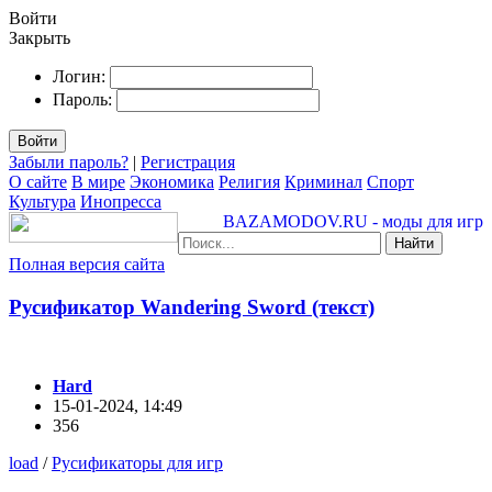
Войти
Закрыть
Логин:
Пароль:
Войти
Забыли пароль?
|
Регистрация
О сайте
В мире
Экономика
Религия
Криминал
Спорт
Культура
Инопресса
BAZAMODOV.RU - моды для игр
Найти
Полная версия сайта
Русификатор Wandering Sword (текст)
Hard
15-01-2024, 14:49
356
load
/
Русификаторы для игр