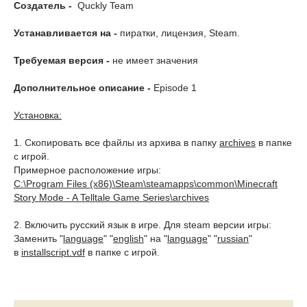
Создатель -
Quckly Team
Устанавливается на -
пиратки, лицензия, Steam.
Требуемая версия -
не имеет значения
Дополнительное описание -
Episode 1
Установка:
1. Скопировать все файлы из архива в папку
archives
в папке
с игрой.
Примерное расположение игры:
C:\Program Files (x86)\Steam\steamapps\common\Minecraft
Story Mode - A Telltale Game Series\archives
2. Включить русский язык в игре. Для steam версии игры:
Заменить "
language
" "
english
" на "
language
" "
russian
"
в
installscript.vdf
в папке с игрой.