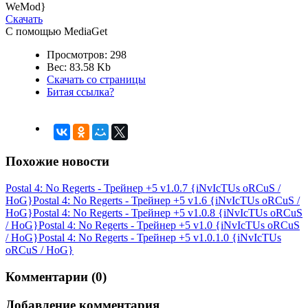
WeMod}
Скачать
С помощью MediaGet
Просмотров: 298
Вес: 83.58 Kb
Скачать со страницы
Битая ссылка?
Похожие новости
Postal 4: No Regerts - Трейнер +5 v1.0.7 {iNvIcTUs oRCuS /
HoG}
Postal 4: No Regerts - Трейнер +5 v1.6 {iNvIcTUs oRCuS /
HoG}
Postal 4: No Regerts - Трейнер +5 v1.0.8 {iNvIcTUs oRCuS
/ HoG}
Postal 4: No Regerts - Трейнер +5 v1.0 {iNvIcTUs oRCuS
/ HoG}
Postal 4: No Regerts - Трейнер +5 v1.0.1.0 {iNvIcTUs
oRCuS / HoG}
Комментарии (0)
Добавление комментария