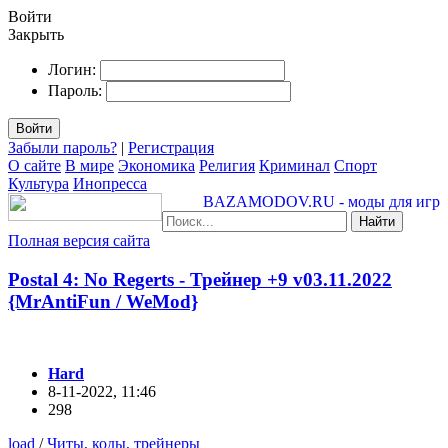
Войти
Закрыть
Логин:
Пароль:
Войти
Забыли пароль?
|
Регистрация
О сайте
В мире
Экономика
Религия
Криминал
Спорт
Культура
Инопресса
BAZAMODOV.RU - моды для игр
Найти
Полная версия сайта
Postal 4: No Regerts - Трейнер +9 v03.11.2022
{MrAntiFun / WeMod}
Hard
8-11-2022, 11:46
298
load
/
Читы, коды, трейнеры