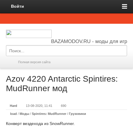
Войти
BAZAMODOV.RU - моды для игр
Полная версия сайта
Azov 4220 Antarctic Spintires:
MudRunner мод
Hard
13-08-2020, 11:41
690
load
/
Моды
/
Spintires: MudRunner
/
Грузовики
Конверт вездехода из SnowRunner.