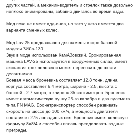
других частей, а механик-водитель и стрелок также довольно
неплохо анимированы, забавно двигаясь во время езды.
Мод пока не имеет адд-онов, но зато у него имеется два
варианта сменных колес.
Мод Lav 25 предназначен для замены в игре базовой
модели ЗИЛа-130.
Звук в моде использован КамАЗовский. Бронированная
машина LAV-25 используется в вооруженных силах, имеет
экипаж из трех человек и может перевозить до шести
десантников.
Боевая масса броневика составляет 12.8 тонн, длина
корпуса составляет 6.4 метра, ширина - 2.5, высота с
башней - 2.7 метра, а клиренс 35 сантиметров. Броневик
имеет автоматическую пушку 25-го калибра и два пулемета
типа FN MAG. Бронетранспортер способен развивать
скорость на шоссе до 100 км/ч, а мощность двигателя
составляет 275 лошадиных сил. Броневик имеет колесную
формулу 8×8/4 и способен вплавь преодолевать водные
преграды.