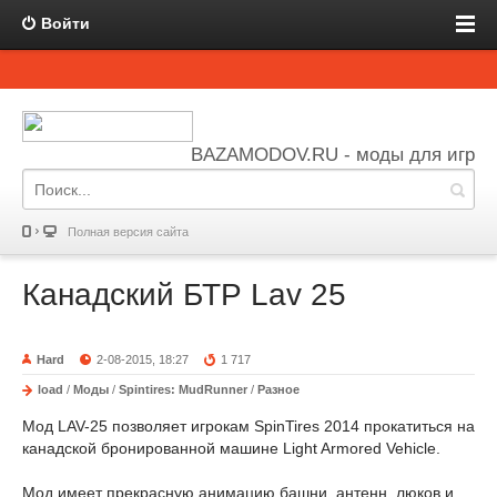
Войти
BAZAMODOV.RU - моды для игр
Полная версия сайта
Канадский БТР Lav 25
Hard
2-08-2015, 18:27
1 717
load
/
Моды
/
Spintires: MudRunner
/
Разное
Мод LAV-25 позволяет игрокам SpinTires 2014 прокатиться на
канадской бронированной машине Light Armored Vehicle.
Мод имеет прекрасную анимацию башни, антенн, люков и